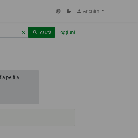
Anonim
language
dark_mode
person
caută
opțiuni
clear
search
lă pe fila