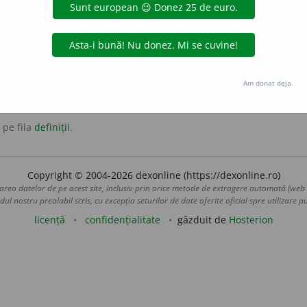
ură peste un obstacol sau fuga bruscă și neașteptată dintr-u
vâc
țuști
Am donat deja.
 pe fila
definiții
.
Copyright © 2004-2026 dexonline (https://dexonline.ro)
area datelor de pe acest site, inclusiv prin orice metode de extragere automată (web s
dul nostru prealabil scris, cu excepția seturilor de date oferite oficial spre utilizare pub
licență
confidențialitate
găzduit de
Hosterion