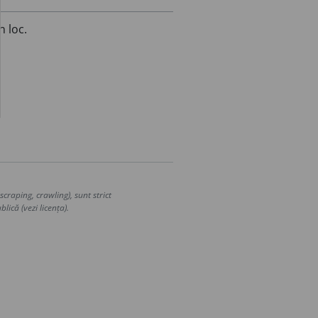
n loc.
craping, crawling), sunt strict
lică (vezi licența).