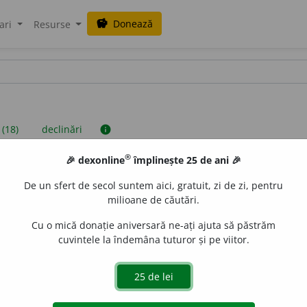
Donează
savings
ari
Resurse
 (18)
declinări
info
®
🎉 dexonline
împlinește 25 de ani 🎉
iniții sunt compilate de echipa dexonline. Definițiile originale se af
De un sfert de secol suntem aici, gratuit, zi de zi, pentru
 Puteți reordona filele pe pagina de
preferințe
.
milioane de căutări.
Cu o mică donație aniversară ne-ați ajuta să păstrăm
cuvintele la îndemâna tuturor și pe viitor.
presii
exemple
surse