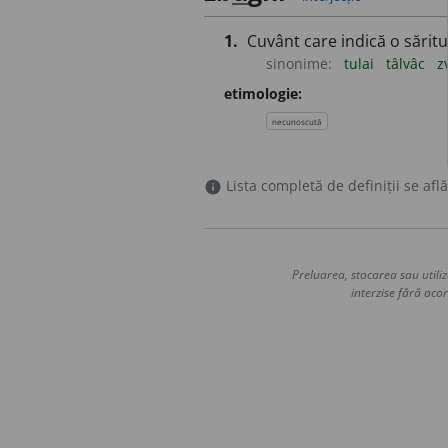
1.
Cuvânt care indică o sărit
sinonime:
tulai
tâlvâc
z
etimologie:
necunoscută
Lista completă de definiții se află
info
Preluarea, stocarea sau utiliz
interzise fără acor