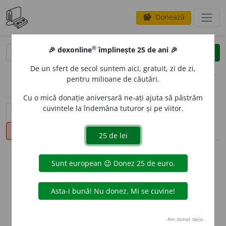
Donează
savings
®
®
🎉 dexonline
împlinește 25 de ani 🎉
caută
clear
search
De un sfert de secol suntem aici, gratuit, zi de zi,
opțiuni
pentru milioane de căutări.
Cu o mică donație aniversară ne-ați ajuta să păstrăm
cuvintele la îndemâna tuturor și pe viitor.
sinteza definițiilor (1)
definiții (15)
declinări
pronunție
(1)
volume_up
info
Aceste definiții sunt compilate de
echipa dexonline. Definițiile
originale se află pe fila
definiții
.
info
Puteți reordona filele pe pagina de
preferințe
.
Am donat deja.
ascunde