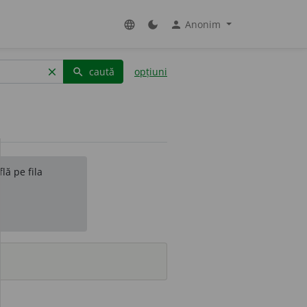
Anonim
language
dark_mode
person
caută
opțiuni
clear
search
lă pe fila