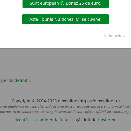
lta.
ăi fără a realiza nimic, a duce o viață obscură, lipsită de act
Am donat deja.
 pe fila
definiții
.
Copyright © 2004-2026 dexonline (https://dexonline.ro)
area datelor de pe acest site, inclusiv prin orice metode de extragere automată (web s
dul nostru prealabil scris, cu excepția seturilor de date oferite oficial spre utilizare pub
licență
confidențialitate
găzduit de
Hosterion