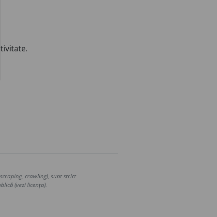
ivitate.
craping, crawling), sunt strict
lică (vezi licența).