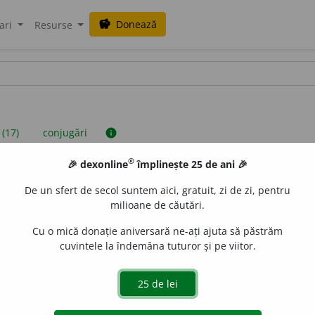
Donează
savings
ari
Resurse
 (17)
conjugări
info
®
🎉 dexonline
împlinește 25 de ani 🎉
iniții sunt compilate de echipa dexonline. Definițiile originale se af
De un sfert de secol suntem aici, gratuit, zi de zi, pentru
 Puteți reordona filele pe pagina de
preferințe
.
milioane de căutări.
Cu o mică donație aniversară ne-ați ajuta să păstrăm
cuvintele la îndemâna tuturor și pe viitor.
presii
exemple
surse