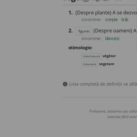
1.
(Despre plante) A se dezvo
sinonime:
crește
trăi
2.
(Despre oameni) A tr
figurat
sinonime:
lâncezi
etimologie:
végéter
limba franceză
vegetare
limba latină
Lista completă de definiții se află
info
Preluarea, stocarea sau utiliz
interzise fără acor