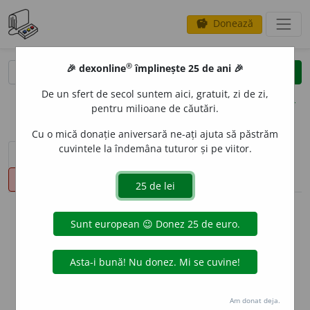
Donează
savings
®
®
🎉 dexonline
împlinește 25 de ani 🎉
caută
clear
search
De un sfert de secol suntem aici, gratuit, zi de zi,
opțiuni
pentru milioane de căutări.
Cu o mică donație aniversară ne-ați ajuta să păstrăm
cuvintele la îndemâna tuturor și pe viitor.
sinteza definițiilor (1)
definiții (17)
declinări
pronunție
(2)
volume_up
info
Aceste definiții sunt compilate de
echipa dexonline. Definițiile
originale se află pe fila
definiții
.
info
Puteți reordona filele pe pagina de
preferințe
.
Am donat deja.
ascunde