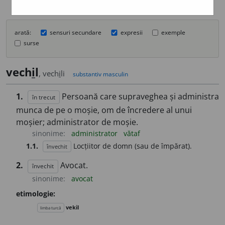
arată:
sensuri secundare
expresii
exemple
surse
vech
i
l
, vech
i
li
substantiv masculin
1.
Persoană care supraveghea și administra
în trecut
munca de pe o moșie, om de încredere al unui
moșier; administrator de moșie.
sinonime:
administrator
vătaf
1.1.
Locțiitor de domn (sau de împărat).
învechit
2.
Avocat.
învechit
sinonime:
avocat
etimologie:
vekil
limba turcă