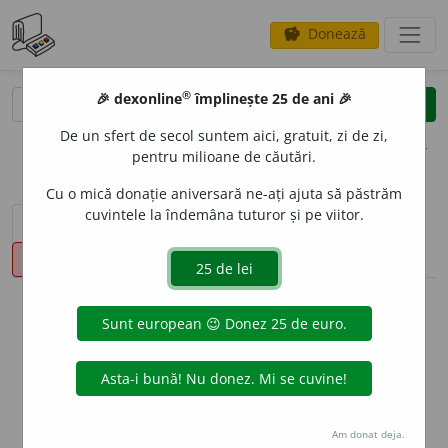
Donează
savings
®
®
🎉 dexonline
împlinește 25 de ani 🎉
caută
clear
search
De un sfert de secol suntem aici, gratuit, zi de zi,
opțiuni
pentru milioane de căutări.
Cu o mică donație aniversară ne-ați ajuta să păstrăm
cuvintele la îndemâna tuturor și pe viitor.
sinteza definițiilor (1)
definiții (24)
declinări
pronunție
(50)
volume_up
info
Aceste definiții sunt compilate de
echipa dexonline. Definițiile
originale se află pe fila
definiții
.
info
Puteți reordona filele pe pagina de
preferințe
.
Am donat deja.
ascunde