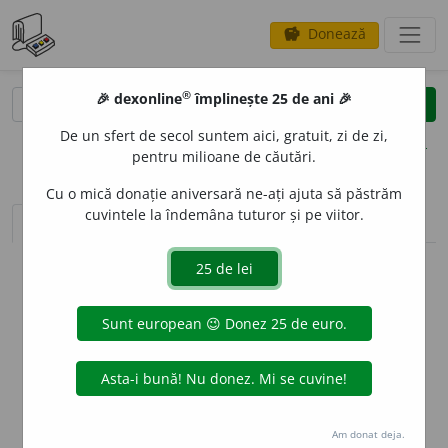
Donează
savings
®
®
🎉 dexonline
împlinește 25 de ani 🎉
caută
clear
search
De un sfert de secol suntem aici, gratuit, zi de zi,
opțiuni
pentru milioane de căutări.
Cu o mică donație aniversară ne-ați ajuta să păstrăm
cuvintele la îndemâna tuturor și pe viitor.
sinteza definițiilor (1)
definiții (9)
declinări
info
Aceste definiții sunt compilate de
echipa dexonline. Definițiile
originale se află pe fila
definiții
.
info
Puteți reordona filele pe pagina de
preferințe
.
ascunde
Am donat deja.