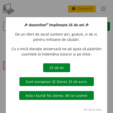
Donează
savings
®
®
🎉 dexonline
împlinește 25 de ani 🎉
caută
clear
search
De un sfert de secol suntem aici, gratuit, zi de zi,
opțiuni
pentru milioane de căutări.
Cu o mică donație aniversară ne-ați ajuta să păstrăm
cuvintele la îndemâna tuturor și pe viitor.
sinteza definițiilor (1)
definiții (14)
declinări
pronunție
(12)
volume_up
info
Aceste definiții sunt compilate de
echipa dexonline. Definițiile
originale se află pe fila
definiții
.
info
Puteți reordona filele pe pagina de
preferințe
.
Am donat deja.
ascunde