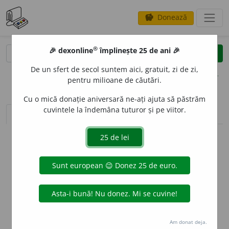
Donează
savings
®
®
🎉 dexonline
împlinește 25 de ani 🎉
caută
clear
search
De un sfert de secol suntem aici, gratuit, zi de zi,
opțiuni
pentru milioane de căutări.
Cu o mică donație aniversară ne-ați ajuta să păstrăm
cuvintele la îndemâna tuturor și pe viitor.
sinteza definițiilor (1)
definiții (7)
conjugări
info
Aceste definiții sunt compilate de
echipa dexonline. Definițiile
originale se află pe fila
definiții
.
info
Puteți reordona filele pe pagina de
preferințe
.
ascunde
Am donat deja.