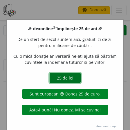
Donează
savings
®
®
🎉 dexonline
împlinește 25 de ani 🎉
caută
clear
search
De un sfert de secol suntem aici, gratuit, zi de zi,
opțiuni
pentru milioane de căutări.
Cu o mică donație aniversară ne-ați ajuta să păstrăm
cuvintele la îndemâna tuturor și pe viitor.
sinteza definițiilor (1)
definiții (13)
declinări
pronunție
(15)
volume_up
imagini (1)
info
Aceste definiții sunt compilate de
echipa dexonline. Definițiile
originale se află pe fila
definiții
.
info
Puteți reordona filele pe pagina de
preferințe
.
Am donat deja.
ascunde