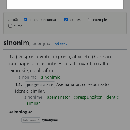
arată:
sensuri secundare
expresii
exemple
surse
sinon
i
m
, sinon
i
mă
adjectiv
1.
(Despre cuvinte, expresii, afixe etc.) Care are
(aproape) același înțeles cu alt cuvânt, cu altă
expresie, cu alt afix etc.
sinonime:
sinonimic
1.1.
Asemănător, corespunzător,
prin generalizare
identic, similar.
sinonime:
asemănător
corespunzător
identic
similar
etimologie:
synonyme
limba franceză