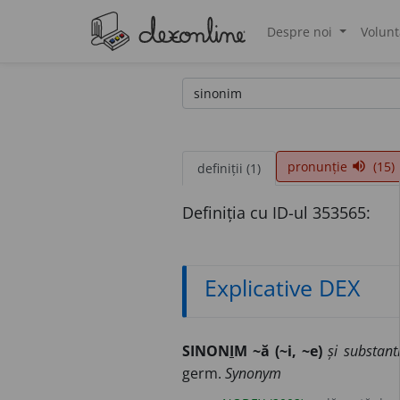
Despre noi
Volunt
®
pronunție
(15)
volume_up
definiții (1)
Definiția cu ID-ul 353565:
Explicative DEX
SINON
I
M ~ă (~i, ~e)
și substant
germ.
Synonym