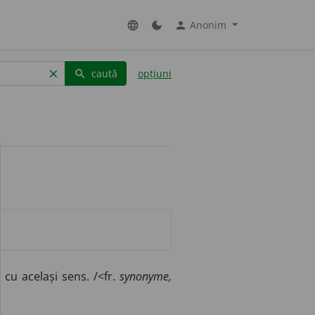
Anonim
language
dark_mode
person
caută
opțiuni
clear
search
 cu același sens. /<fr.
synonyme,