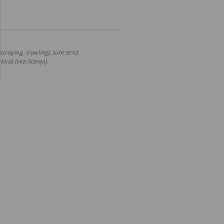
craping, crawling), sunt strict
lică (vezi licența).