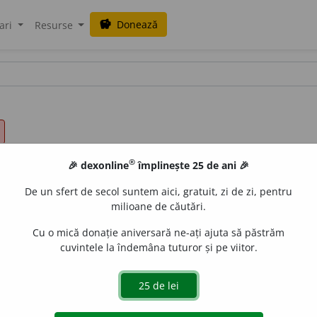
Donează
savings
ari
Resurse
®
🎉 dexonline
împlinește 25 de ani 🎉
De un sfert de secol suntem aici, gratuit, zi de zi, pentru
milioane de căutări.
Cu o mică donație aniversară ne-ați ajuta să păstrăm
cuvintele la îndemâna tuturor și pe viitor.
ival (despre cuvinte, afixe sau expresii)
Care are sens identic;