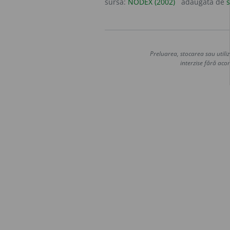
sursa:
NODEX (2002)
adăugată de
s
Preluarea, stocarea sau utiliz
interzise fără acor