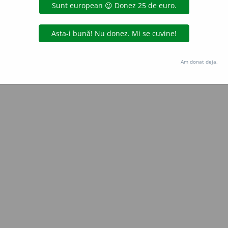
iveco
acțiuni
Copyright © 2004-2026 dexonline (https://dexonline.ro)
area datelor de pe acest site, inclusiv prin orice metode de extragere automată (web s
Am donat deja.
dul nostru prealabil scris, cu excepția seturilor de date oferite oficial spre utilizare pub
licență
confidențialitate
găzduit de
Hosterion