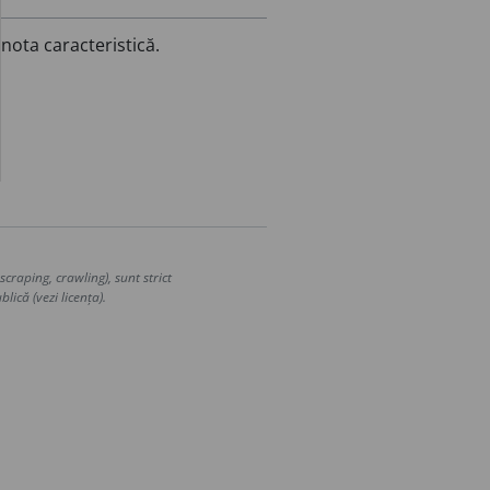
nota caracteristică.
craping, crawling), sunt strict
lică (vezi licența).