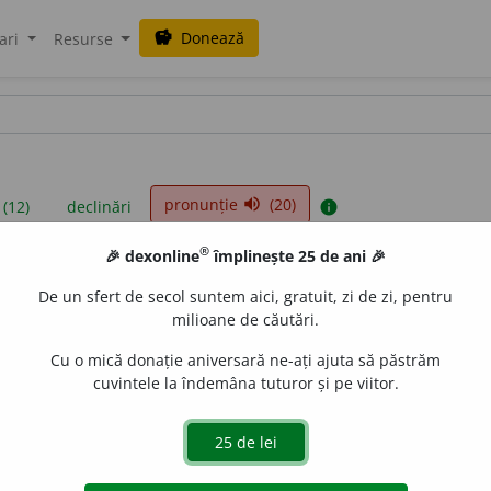
Donează
savings
ari
Resurse
pronunție
(20)
volume_up
 (12)
declinări
info
®
🎉 dexonline
împlinește 25 de ani 🎉
iniții sunt compilate de echipa dexonline. Definițiile originale se af
De un sfert de secol suntem aici, gratuit, zi de zi, pentru
 Puteți reordona filele pe pagina de
preferințe
.
milioane de căutări.
Cu o mică donație aniversară ne-ați ajuta să păstrăm
cuvintele la îndemâna tuturor și pe viitor.
presii
exemple
surse
antiv neutru