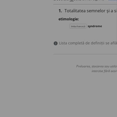
1.
Totalitatea semnelor și a 
etimologie:
syndrome
limba franceză
Lista completă de definiții se află
info
Preluarea, stocarea sau utiliz
interzise fără acor