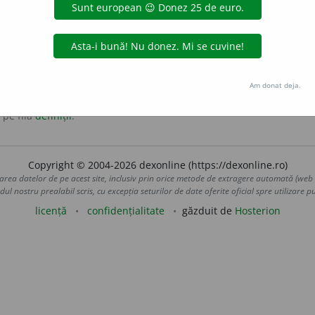
simptomelor care apar împreună în cursul unei boli, dându-i 
Am donat deja.
 pe fila
definiții
.
Copyright © 2004-2026 dexonline (https://dexonline.ro)
area datelor de pe acest site, inclusiv prin orice metode de extragere automată (web s
dul nostru prealabil scris, cu excepția seturilor de date oferite oficial spre utilizare pub
licență
confidențialitate
găzduit de
Hosterion