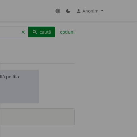
Anonim
language
dark_mode
person
caută
opțiuni
clear
search
lă pe fila