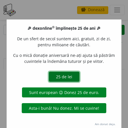
Donează
savings
®
®
🎉 dexonline
împlinește 25 de ani 🎉
caută
clear
search
De un sfert de secol suntem aici, gratuit, zi de zi,
opțiuni
pentru milioane de căutări.
Cu o mică donație aniversară ne-ați ajuta să păstrăm
cuvintele la îndemâna tuturor și pe viitor.
sinteza definițiilor (1)
definiții (9)
conjugări
info
Aceste definiții sunt compilate de
echipa dexonline. Definițiile
originale se află pe fila
definiții
.
info
Puteți reordona filele pe pagina de
preferințe
.
ascunde
Am donat deja.