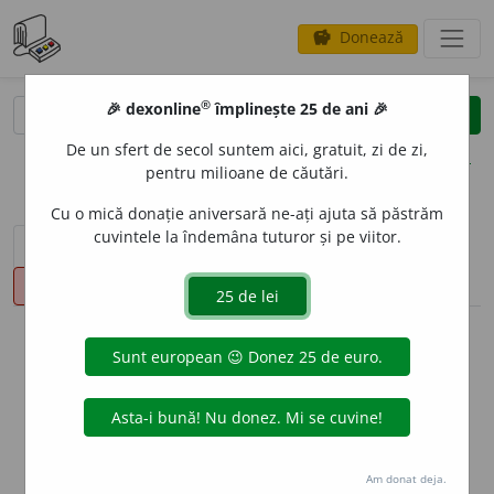
Donează
savings
®
®
🎉 dexonline
împlinește 25 de ani 🎉
caută
clear
search
De un sfert de secol suntem aici, gratuit, zi de zi,
opțiuni
pentru milioane de căutări.
Cu o mică donație aniversară ne-ați ajuta să păstrăm
cuvintele la îndemâna tuturor și pe viitor.
sinteza definițiilor (1)
definiții (5)
declinări
pronunție
(1)
volume_up
info
Aceste definiții sunt compilate de
echipa dexonline. Definițiile
originale se află pe fila
definiții
.
info
Puteți reordona filele pe pagina de
preferințe
.
Am donat deja.
ascunde