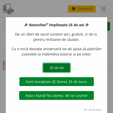
Donează
savings
®
®
🎉 dexonline
împlinește 25 de ani 🎉
caută
clear
search
De un sfert de secol suntem aici, gratuit, zi de zi,
opțiuni
pentru milioane de căutări.
Cu o mică donație aniversară ne-ați ajuta să păstrăm
cuvintele la îndemâna tuturor și pe viitor.
sinteza definițiilor (1)
definiții (6)
declinări
pronunție
(42)
volume_up
info
Aceste definiții sunt compilate de
echipa dexonline. Definițiile
originale se află pe fila
definiții
.
info
Puteți reordona filele pe pagina de
preferințe
.
Am donat deja.
ascunde