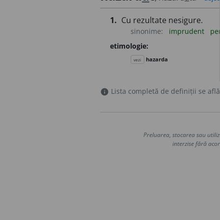
1.
Cu rezultate nesigure.
sinonime:
imprudent
pe
etimologie:
hazarda
vezi
Lista completă de definiții se află
info
Preluarea, stocarea sau utiliz
interzise fără acor