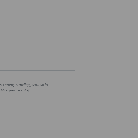
craping, crawling), sunt strict
lică (vezi licența).