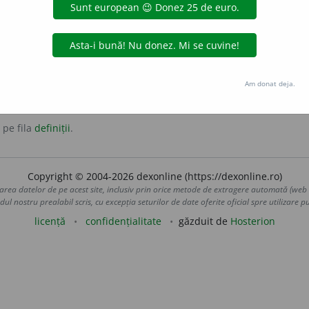
riculos
primejdios
riscant
riscat
Am donat deja.
 pe fila
definiții
.
Copyright © 2004-2026 dexonline (https://dexonline.ro)
area datelor de pe acest site, inclusiv prin orice metode de extragere automată (web s
dul nostru prealabil scris, cu excepția seturilor de date oferite oficial spre utilizare pub
licență
confidențialitate
găzduit de
Hosterion