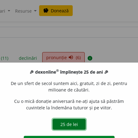
Donează
savings
ari
Resurse
pronunție
(6)
volume_up
 (11)
declinări
info
®
🎉 dexonline
împlinește 25 de ani 🎉
iniții sunt compilate de echipa dexonline. Definițiile originale se af
De un sfert de secol suntem aici, gratuit, zi de zi, pentru
 Puteți reordona filele pe pagina de
preferințe
.
milioane de căutări.
Cu o mică donație aniversară ne-ați ajuta să păstrăm
cuvintele la îndemâna tuturor și pe viitor.
presii
exemple
surse
tiv