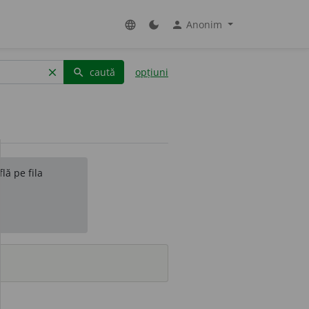
Anonim
language
dark_mode
person
caută
opțiuni
clear
search
lă pe fila