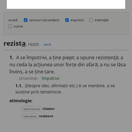
arată:
sensuri secundare
expresii
exemple
surse
rezist
a
, rez
i
st
verb
1.
A se împotrivi, a ține piept; a opune rezistență; a
nu ceda la acțiunea unor forțe din afară; a nu se lăsa
învins, a se ține tare.
sinonime:
împotrivi
1.1.
(Despre idei, afirmații etc.) A se menține, a se
susține prin temeinicie.
etimologie:
résister
limba franceză
resistere
limba latină