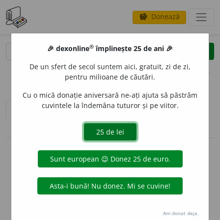
Donează
savings
®
®
🎉 dexonline
împlinește 25 de ani 🎉
caută
clear
search
De un sfert de secol suntem aici, gratuit, zi de zi,
opțiuni
pentru milioane de căutări.
Cu o mică donație aniversară ne-ați ajuta să păstrăm
cuvintele la îndemâna tuturor și pe viitor.
sinteza definițiilor (1)
definiții (15)
pronunție
(50)
volume_up
conjugări / declinări
info
Aceste definiții sunt compilate de
echipa dexonline. Definițiile
originale se află pe fila
definiții
.
info
Puteți reordona filele pe pagina de
preferințe
.
Am donat deja.
ascunde