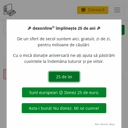
Donează
savings
®
®
🎉 dexonline
împlinește 25 de ani 🎉
caută
clear
search
De un sfert de secol suntem aici, gratuit, zi de zi,
opțiuni
pentru milioane de căutări.
Cu o mică donație aniversară ne-ați ajuta să păstrăm
cuvintele la îndemâna tuturor și pe viitor.
sinteza definițiilor (1)
definiții (15)
declinări
pronunție
(23)
volume_up
info
Aceste definiții sunt compilate de
echipa dexonline. Definițiile
originale se află pe fila
definiții
.
info
Puteți reordona filele pe pagina de
preferințe
.
Am donat deja.
ascunde