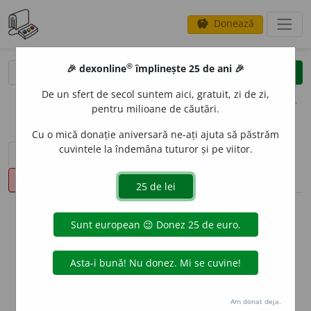
Donează
savings
®
®
🎉 dexonline
împlinește 25 de ani 🎉
caută
clear
search
De un sfert de secol suntem aici, gratuit, zi de zi,
opțiuni
pentru milioane de căutări.
Cu o mică donație aniversară ne-ați ajuta să păstrăm
cuvintele la îndemâna tuturor și pe viitor.
sinteza definițiilor (1)
definiții (19)
declinări
pronunție
(50)
volume_up
info
Aceste definiții sunt compilate de
echipa dexonline. Definițiile
originale se află pe fila
definiții
.
info
Puteți reordona filele pe pagina de
preferințe
.
Am donat deja.
ascunde