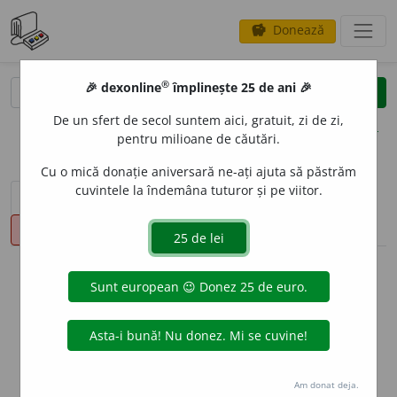
Donează
savings
®
®
🎉 dexonline
împlinește 25 de ani 🎉
caută
clear
search
De un sfert de secol suntem aici, gratuit, zi de zi,
opțiuni
pentru milioane de căutări.
Cu o mică donație aniversară ne-ați ajuta să păstrăm
cuvintele la îndemâna tuturor și pe viitor.
sinteza definițiilor (1)
definiții (16)
declinări
pronunție
(4)
volume_up
info
Aceste definiții sunt compilate de
echipa dexonline. Definițiile
originale se află pe fila
definiții
.
info
Puteți reordona filele pe pagina de
preferințe
.
Am donat deja.
ascunde