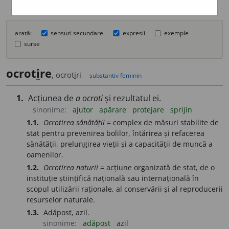
arată:
sensuri secundare
expresii
exemple
surse
ocrot
i
re
, ocrot
i
ri
substantiv feminin
1.
Acțiunea de
a ocroti
și rezultatul ei.
sinonime:
ajutor
apărare
protejare
sprijin
1.1.
Ocrotirea sănătății
= complex de măsuri stabilite de
stat pentru prevenirea bolilor, întărirea și refacerea
sănătății, prelungirea vieții și a capacității de muncă a
oamenilor.
1.2.
Ocrotirea naturii
= acțiune organizată de stat, de o
instituție științifică națională sau internațională în
scopul utilizării raționale, al conservării și al reproducerii
resurselor naturale.
1.3.
Adăpost, azil.
sinonime:
adăpost
azil