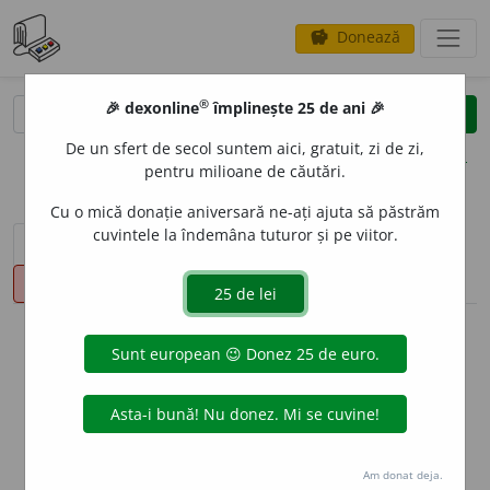
Donează
savings
®
®
🎉 dexonline
împlinește 25 de ani 🎉
caută
clear
search
De un sfert de secol suntem aici, gratuit, zi de zi,
opțiuni
pentru milioane de căutări.
Cu o mică donație aniversară ne-ați ajuta să păstrăm
cuvintele la îndemâna tuturor și pe viitor.
sinteza definițiilor (1)
definiții (27)
declinări
pronunție
(50)
volume_up
info
Aceste definiții sunt compilate de
echipa dexonline. Definițiile
originale se află pe fila
definiții
.
info
Puteți reordona filele pe pagina de
preferințe
.
Am donat deja.
ascunde