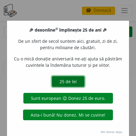
Donează
savings
®
®
🎉 dexonline
împlinește 25 de ani 🎉
caută
clear
search
De un sfert de secol suntem aici, gratuit, zi de zi,
opțiuni
pentru milioane de căutări.
Cu o mică donație aniversară ne-ați ajuta să păstrăm
cuvintele la îndemâna tuturor și pe viitor.
sinteza definițiilor (1)
definiții (15)
conjugări
info
Aceste definiții sunt compilate de
echipa dexonline. Definițiile
originale se află pe fila
definiții
.
info
Puteți reordona filele pe pagina de
preferințe
.
ascunde
Am donat deja.