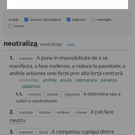
arată:
sensuri secundare
expresii
exemple
surse
neutraliz
a
, neutraliz
e
z
verb
1.
A pune în imposibilitate de a se
tranzitiv
manifesta, a face inofensiv, a reduce la pasivitate; a
anihila acțiunea unei forțe prin altă forță contrară.
sinonime:
anihila
anula
contracara
paraliza
zădărnici
1.1.
A determina sau a
tranzitiv
reflexiv
lingvistică
suferi o neutralizare.
2.
A (se) face
tranzitiv
factitiv
reflexiv
chimie
neutru
.
3.
A compensa cuplajul dintre
tranzitiv
fizică