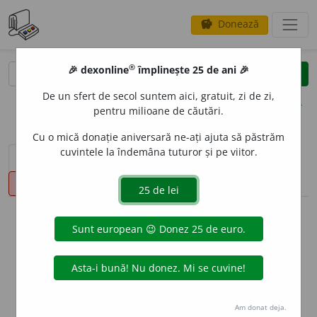
Donează
savings
®
®
🎉 dexonline
împlinește 25 de ani 🎉
caută
clear
search
De un sfert de secol suntem aici, gratuit, zi de zi,
opțiuni
pentru milioane de căutări.
Cu o mică donație aniversară ne-ați ajuta să păstrăm
cuvintele la îndemâna tuturor și pe viitor.
sinteza definițiilor (1)
definiții (17)
conjugări
pronunție
(5)
volume_up
info
Aceste definiții sunt compilate de
echipa dexonline. Definițiile
originale se află pe fila
definiții
.
info
Puteți reordona filele pe pagina de
preferințe
.
Am donat deja.
ascunde