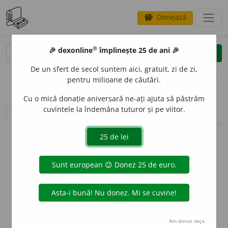
Donează
savings
®
®
🎉 dexonline
împlinește 25 de ani 🎉
caută
clear
search
De un sfert de secol suntem aici, gratuit, zi de zi,
opțiuni
pentru milioane de căutări.
Cu o mică donație aniversară ne-ați ajuta să păstrăm
cuvintele la îndemâna tuturor și pe viitor.
sinteza definițiilor (1)
definiții (12)
declinări
info
Aceste definiții sunt compilate de
echipa dexonline. Definițiile
originale se află pe fila
definiții
.
info
Puteți reordona filele pe pagina de
preferințe
.
ascunde
Am donat deja.