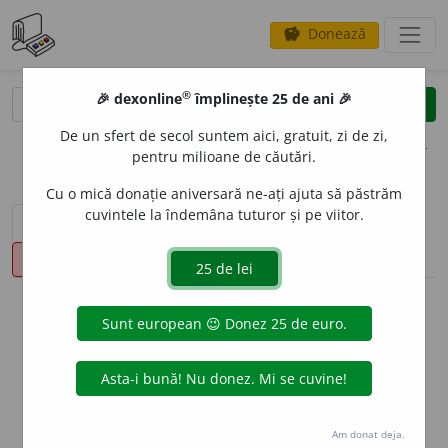
Donează
savings
®
®
🎉 dexonline
împlinește 25 de ani 🎉
caută
clear
search
De un sfert de secol suntem aici, gratuit, zi de zi,
opțiuni
pentru milioane de căutări.
Cu o mică donație aniversară ne-ați ajuta să păstrăm
cuvintele la îndemâna tuturor și pe viitor.
sinteza definițiilor (1)
definiții (46)
declinări
pronunție
(50)
volume_up
info
Aceste definiții sunt compilate de
echipa dexonline. Definițiile
originale se află pe fila
definiții
.
info
Puteți reordona filele pe pagina de
preferințe
.
Am donat deja.
ascunde