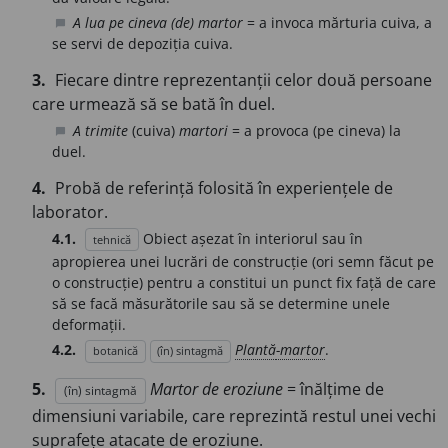
A lua pe cineva (de) martor
= a invoca mărturia cuiva, a
chat_bubble
se servi de depoziția cuiva.
3.
Fiecare dintre reprezentanții celor două persoane
care urmează să se bată în duel.
A trimite
(cuiva)
martori
= a provoca (pe cineva) la
chat_bubble
duel.
4.
Probă de referință folosită în experiențele de
laborator.
4.1.
Obiect așezat în interiorul sau în
tehnică
apropierea unei lucrări de construcție (ori semn făcut pe
o construcție) pentru a constitui un punct fix față de care
să se facă măsurătorile sau să se determine unele
deformații.
4.2.
Plantă
-martor
.
botanică
(în) sintagmă
5.
Martor de eroziune
= înălțime de
(în) sintagmă
dimensiuni variabile, care reprezintă restul unei vechi
suprafețe atacate de eroziune.