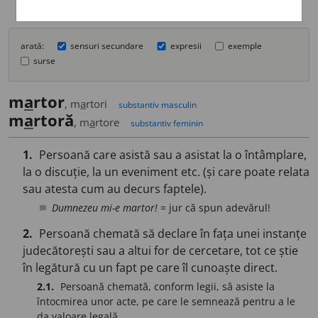
arată:
sensuri secundare
expresii
exemple
surse
m
a
rtor
, m
a
rtori
substantiv masculin
m
a
rtoră
, m
a
rtore
substantiv feminin
1.
Persoană care asistă sau a asistat la o întâmplare,
la o discuție, la un eveniment etc. (și care poate relata
sau atesta cum au decurs faptele).
Dumnezeu mi-e martor!
= jur că spun adevărul!
chat_bubble
2.
Persoană chemată să declare în fața unei instanțe
judecătorești sau a altui for de cercetare, tot ce știe
în legătură cu un fapt pe care îl cunoaște direct.
2.1.
Persoană chemată, conform legii, să asiste la
întocmirea unor acte, pe care le semnează pentru a le
da valoare legală.