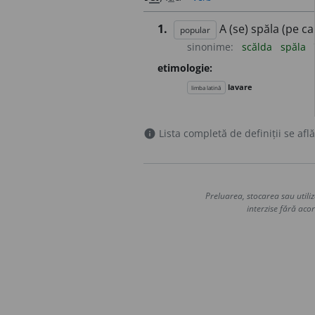
1.
A (se) spăla (pe ca
popular
sinonime:
scălda
spăla
etimologie:
lavare
limba latină
Lista completă de definiții se află
info
Preluarea, stocarea sau utiliz
interzise fără acor