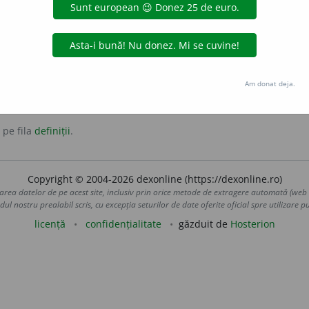
p); a (se) scălda, a (se) îmbăia.
îmbăia
Am donat deja.
 pe fila
definiții
.
Copyright © 2004-2026 dexonline (https://dexonline.ro)
area datelor de pe acest site, inclusiv prin orice metode de extragere automată (web s
dul nostru prealabil scris, cu excepția seturilor de date oferite oficial spre utilizare pub
licență
confidențialitate
găzduit de
Hosterion