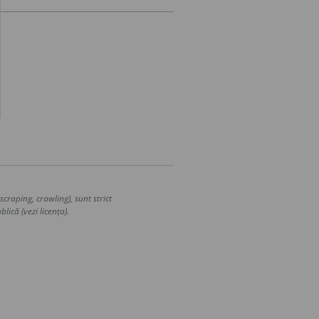
craping, crawling), sunt strict
lică (vezi licența).