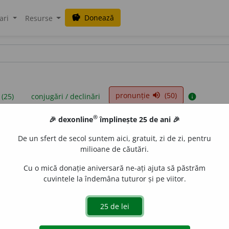
Donează
savings
ari
Resurse
pronunție
(50)
volume_up
 (25)
conjugări / declinări
info
®
🎉 dexonline
împlinește 25 de ani 🎉
iniții sunt compilate de echipa dexonline. Definițiile originale se af
De un sfert de secol suntem aici, gratuit, zi de zi, pentru
 Puteți reordona filele pe pagina de
preferințe
.
milioane de căutări.
Cu o mică donație aniversară ne-ați ajuta să păstrăm
cuvintele la îndemâna tuturor și pe viitor.
presii
exemple
surse