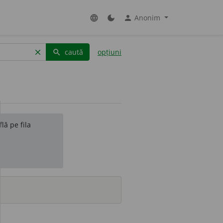
Anonim
language
dark_mode
person
caută
opțiuni
clear
search
lă pe fila