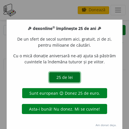
Donează
savings
®
®
🎉 dexonline
împlinește 25 de ani 🎉
caută
clear
search
De un sfert de secol suntem aici, gratuit, zi de zi,
opțiuni
pentru milioane de căutări.
Cu o mică donație aniversară ne-ați ajuta să păstrăm
cuvintele la îndemâna tuturor și pe viitor.
sinteza definițiilor (1)
definiții (16)
declinări
info
Aceste definiții sunt compilate de
echipa dexonline. Definițiile
originale se află pe fila
definiții
.
info
Puteți reordona filele pe pagina de
preferințe
.
ascunde
Am donat deja.