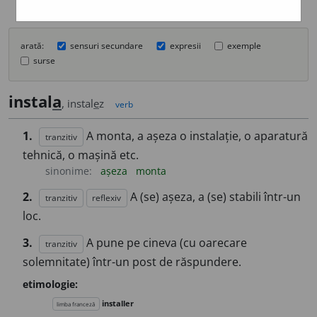
arată:
sensuri secundare
expresii
exemple
surse
instal
a
, instal
e
z
verb
1.
A monta, a așeza o instalație, o aparatură
tranzitiv
tehnică, o mașină etc.
sinonime:
așeza
monta
2.
A (se) așeza, a (se) stabili într-un
tranzitiv
reflexiv
loc.
3.
A pune pe cineva (cu oarecare
tranzitiv
solemnitate) într-un post de răspundere.
etimologie:
installer
limba franceză