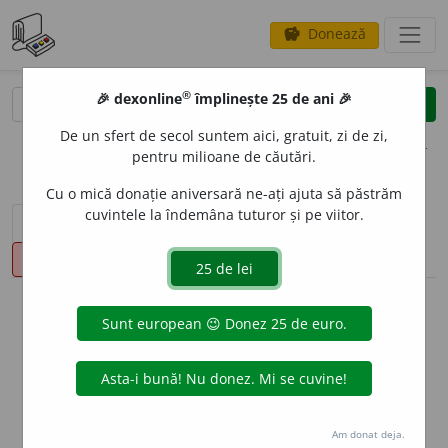
Donează
savings
®
®
🎉 dexonline
împlinește 25 de ani 🎉
caută
clear
search
De un sfert de secol suntem aici, gratuit, zi de zi,
opțiuni
pentru milioane de căutări.
Cu o mică donație aniversară ne-ați ajuta să păstrăm
cuvintele la îndemâna tuturor și pe viitor.
sinteza definițiilor (1)
definiții (15)
conjugări
pronunție
(21)
volume_up
info
Aceste definiții sunt compilate de
echipa dexonline. Definițiile
originale se află pe fila
definiții
.
info
Puteți reordona filele pe pagina de
preferințe
.
Am donat deja.
ascunde