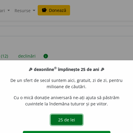
Donează
savings
ari
Resurse
 (12)
declinări
info
®
🎉 dexonline
împlinește 25 de ani 🎉
iniții sunt compilate de echipa dexonline. Definițiile originale se af
De un sfert de secol suntem aici, gratuit, zi de zi, pentru
 Puteți reordona filele pe pagina de
preferințe
.
milioane de căutări.
Cu o mică donație aniversară ne-ați ajuta să păstrăm
cuvintele la îndemâna tuturor și pe viitor.
presii
exemple
surse
ubstantiv neutru