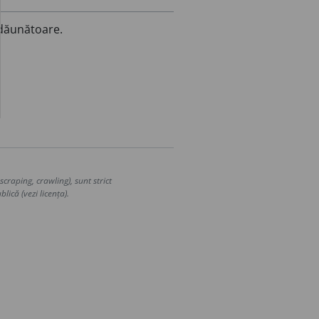
 dăunătoare.
craping, crawling), sunt strict
lică (vezi licența).