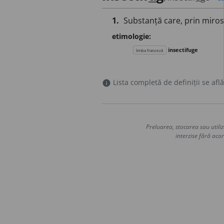
1.
Substanță care, prin miros
etimologie:
insectifuge
limba franceză
Lista completă de definiții se află
info
Preluarea, stocarea sau utiliz
interzise fără acor