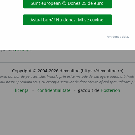
, gust, culoare sau altă proprietate, îndepărtează insectele
Am donat deja.
 pe fila
definiții
.
Copyright © 2004-2026 dexonline (https://dexonline.ro)
area datelor de pe acest site, inclusiv prin orice metode de extragere automată (web s
dul nostru prealabil scris, cu excepția seturilor de date oferite oficial spre utilizare pub
licență
confidențialitate
găzduit de
Hosterion