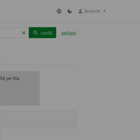
Anonim
language
dark_mode
person
caută
opțiuni
clear
search
lă pe fila