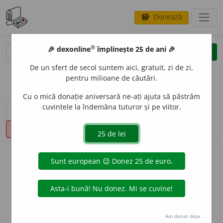
Donează
savings
®
®
🎉 dexonline
împlinește 25 de ani 🎉
caută
clear
search
De un sfert de secol suntem aici, gratuit, zi de zi,
opțiuni
pentru milioane de căutări.
Cu o mică donație aniversară ne-ați ajuta să păstrăm
cuvintele la îndemâna tuturor și pe viitor.
sinteza definițiilor (1)
definiții (19)
declinări
pronunție
(2)
volume_up
info
Aceste definiții sunt compilate de
echipa dexonline. Definițiile
originale se află pe fila
definiții
.
info
Puteți reordona filele pe pagina de
preferințe
.
Am donat deja.
ascunde