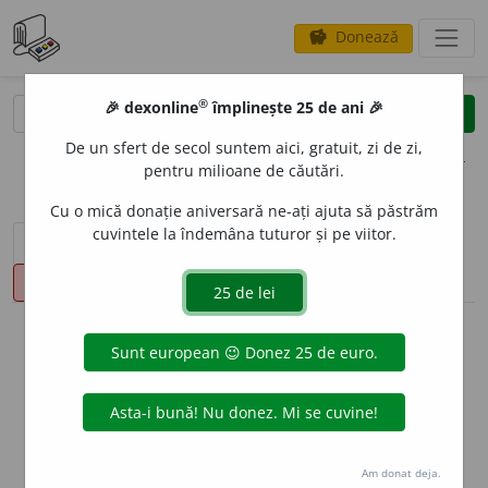
Donează
savings
®
®
🎉 dexonline
împlinește 25 de ani 🎉
caută
clear
search
De un sfert de secol suntem aici, gratuit, zi de zi,
opțiuni
pentru milioane de căutări.
Cu o mică donație aniversară ne-ați ajuta să păstrăm
cuvintele la îndemâna tuturor și pe viitor.
sinteza definițiilor (1)
definiții (9)
declinări
pronunție
(4)
volume_up
info
Aceste definiții sunt compilate de
echipa dexonline. Definițiile
originale se află pe fila
definiții
.
info
Puteți reordona filele pe pagina de
preferințe
.
Am donat deja.
ascunde