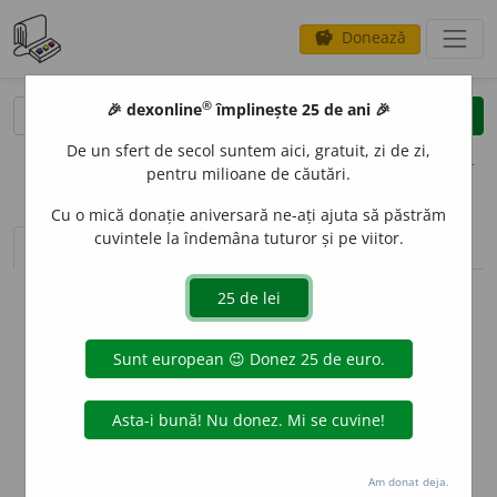
Donează
savings
®
®
🎉 dexonline
împlinește 25 de ani 🎉
caută
clear
search
De un sfert de secol suntem aici, gratuit, zi de zi,
opțiuni
pentru milioane de căutări.
Cu o mică donație aniversară ne-ați ajuta să păstrăm
cuvintele la îndemâna tuturor și pe viitor.
sinteza definițiilor (1)
definiții (12)
conjugări
info
Aceste definiții sunt compilate de
echipa dexonline. Definițiile
originale se află pe fila
definiții
.
info
Puteți reordona filele pe pagina de
preferințe
.
ascunde
Am donat deja.