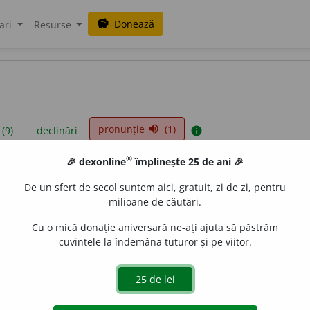
Donează
savings
ari
Resurse
pronunție
(1)
volume_up
 (9)
declinări
info
®
🎉 dexonline
împlinește 25 de ani 🎉
iniții sunt compilate de echipa dexonline. Definițiile originale se af
De un sfert de secol suntem aici, gratuit, zi de zi, pentru
 Puteți reordona filele pe pagina de
preferințe
.
milioane de căutări.
Cu o mică donație aniversară ne-ați ajuta să păstrăm
cuvintele la îndemâna tuturor și pe viitor.
presii
exemple
surse
rb