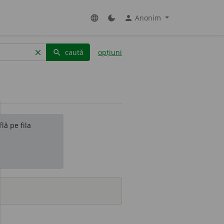
Anonim
language
dark_mode
person
caută
opțiuni
clear
search
lă pe fila