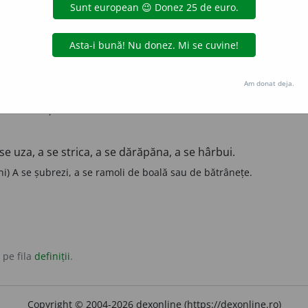
pre vehicule uzate, vechi) A face zgomot (mare) în mers.
ind undeva.
Am donat deja.
ult, tare și fără rost.
se uza, a se strica, a se dărăpăna, a se hârbui.
) A se șubrezi, a se ramoli de boală sau de bătrânețe.
 pe fila
definiții
.
Copyright © 2004-2026 dexonline (https://dexonline.ro)