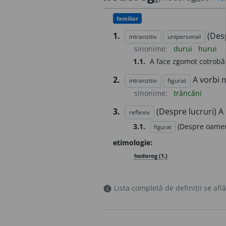
familiar
1.
(Des
intranzitiv
unipersonal
sinonime:
durui
hurui
1.1.
A face zgomot cotrobă
2.
A vorbi m
intranzitiv
figurat
sinonime:
trăncăni
3.
(Despre lucruri) A 
reflexiv
3.1.
(Despre oameni
figurat
etimologie:
hodorog (
1.
)
Lista completă de definiții se află
info