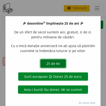
Donează
savings
®
®
🎉 dexonline
împlinește 25 de ani 🎉
caută
clear
search
De un sfert de secol suntem aici, gratuit, zi de zi,
opțiuni
pentru milioane de căutări.
Cu o mică donație aniversară ne-ați ajuta să păstrăm
cuvintele la îndemâna tuturor și pe viitor.
sinteza definițiilor (1)
definiții (9)
declinări
pronunție
(1)
volume_up
info
Aceste definiții sunt compilate de
echipa dexonline. Definițiile
originale se află pe fila
definiții
.
info
Puteți reordona filele pe pagina de
preferințe
.
Am donat deja.
ascunde