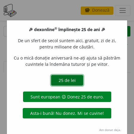
Donează
savings
®
®
🎉 dexonline
împlinește 25 de ani 🎉
caută
clear
search
De un sfert de secol suntem aici, gratuit, zi de zi,
opțiuni
pentru milioane de căutări.
Cu o mică donație aniversară ne-ați ajuta să păstrăm
cuvintele la îndemâna tuturor și pe viitor.
sinteza definițiilor (1)
definiții (10)
declinări
info
Aceste definiții sunt compilate de
echipa dexonline. Definițiile
originale se află pe fila
definiții
.
info
Puteți reordona filele pe pagina de
preferințe
.
ascunde
Am donat deja.