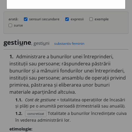
arată:
sensuri secundare
expresii
exemple
surse
gesti
u
ne
, gesti
u
ni
substantiv feminin
1.
Administrare a bunurilor unei întreprinderi,
instituții sau persoane; răspunderea păstrării
bunurilor și a mânuirii fondurilor unei întreprinderi,
instituții sau persoane; ansamblu de operații privind
primirea, păstrarea și eliberarea unor bunuri
materiale aparținând altcuiva.
1.1.
Cont de gestiune
= totalitatea operațiilor de încasări
și plăți pe o anumită perioadă (trimestrială sau anuală).
1.2.
Totalitate a bunurilor încredințate cuiva
concretizat
în vederea administrării lor.
etimologie: