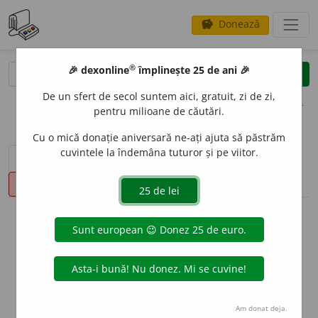
Donează
savings
®
®
🎉 dexonline
împlinește 25 de ani 🎉
caută
clear
search
De un sfert de secol suntem aici, gratuit, zi de zi,
opțiuni
pentru milioane de căutări.
Cu o mică donație aniversară ne-ați ajuta să păstrăm
cuvintele la îndemâna tuturor și pe viitor.
sinteza definițiilor (1)
definiții (14)
declinări
pronunție
(38)
volume_up
info
Aceste definiții sunt compilate de
echipa dexonline. Definițiile
originale se află pe fila
definiții
.
info
Puteți reordona filele pe pagina de
preferințe
.
Am donat deja.
ascunde