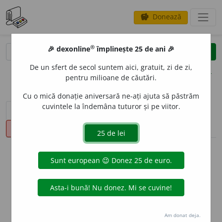
Donează
savings
®
®
🎉 dexonline
împlinește 25 de ani 🎉
caută
clear
search
De un sfert de secol suntem aici, gratuit, zi de zi,
opțiuni
pentru milioane de căutări.
Cu o mică donație aniversară ne-ați ajuta să păstrăm
cuvintele la îndemâna tuturor și pe viitor.
sinteza definițiilor (1)
definiții (9)
declinări
pronunție
(2)
volume_up
info
Aceste definiții sunt compilate de
echipa dexonline. Definițiile
originale se află pe fila
definiții
.
info
Puteți reordona filele pe pagina de
preferințe
.
Am donat deja.
ascunde