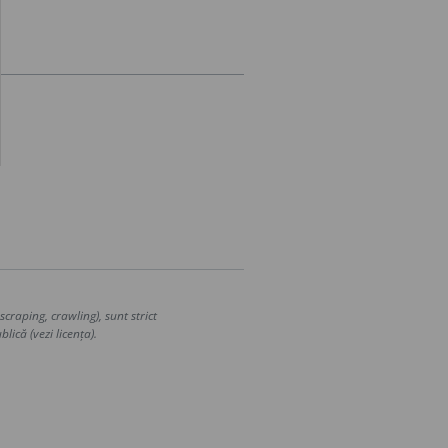
craping, crawling), sunt strict
lică (vezi licența).