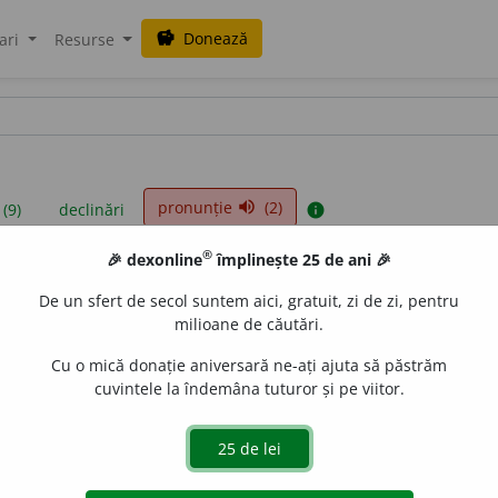
Donează
savings
ari
Resurse
pronunție
(2)
volume_up
 (9)
declinări
info
®
🎉 dexonline
împlinește 25 de ani 🎉
iniții sunt compilate de echipa dexonline. Definițiile originale se af
De un sfert de secol suntem aici, gratuit, zi de zi, pentru
 Puteți reordona filele pe pagina de
preferințe
.
milioane de căutări.
Cu o mică donație aniversară ne-ați ajuta să păstrăm
cuvintele la îndemâna tuturor și pe viitor.
presii
exemple
surse
stantiv masculin