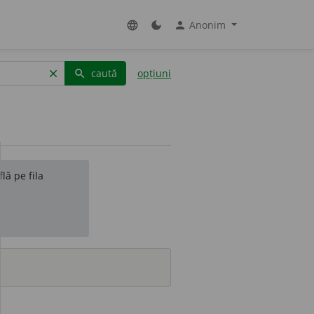
Anonim
language
dark_mode
person
caută
opțiuni
clear
search
lă pe fila