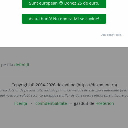
substantiv feminin
jectiv
ge sau dansează pe sârmă.
Am donat deja.
 pe fila
definiții
.
Copyright © 2004-2026 dexonline (https://dexonline.ro)
area datelor de pe acest site, inclusiv prin orice metode de extragere automată (web s
dul nostru prealabil scris, cu excepția seturilor de date oferite oficial spre utilizare pub
licență
confidențialitate
găzduit de
Hosterion