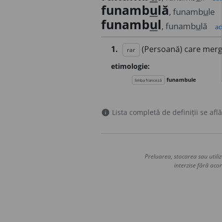
funamb
u
lă
, funamb
u
le
funamb
u
l
, funamb
u
lă
ad
1.
(Persoană) care mer
rar
etimologie:
funambule
limba franceză
Lista completă de definiții se află
info
Preluarea, stocarea sau utiliz
interzise fără acor