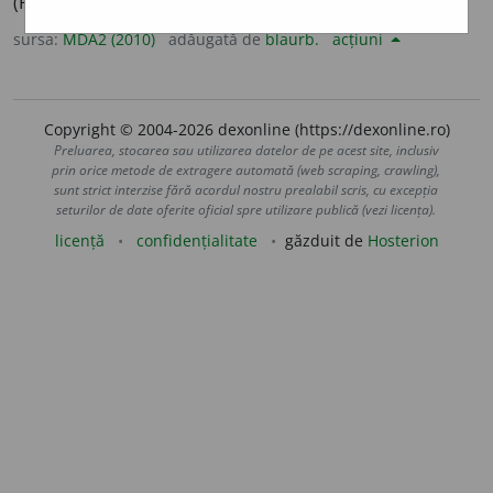
(Rar)
1-2
(Acrobat) care merge sau dansează pe sârmă.
sursa:
MDA2 (2010)
adăugată de
blaurb.
acțiuni
Copyright © 2004-2026 dexonline (https://dexonline.ro)
Preluarea, stocarea sau utilizarea datelor de pe acest site, inclusiv
prin orice metode de extragere automată (web scraping, crawling),
sunt strict interzise fără acordul nostru prealabil scris, cu excepția
seturilor de date oferite oficial spre utilizare publică (vezi licența).
licență
confidențialitate
găzduit de
Hosterion