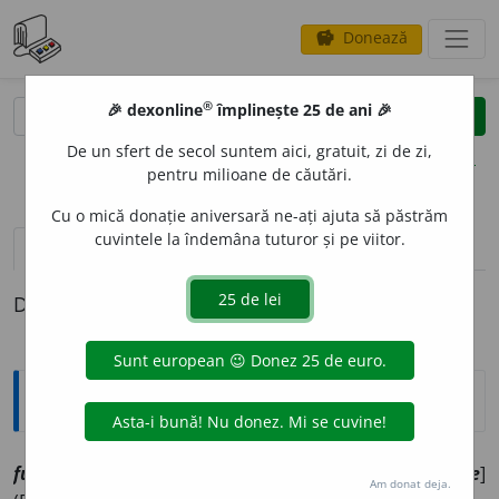
Donează
savings
®
®
🎉 dexonline
împlinește 25 de ani 🎉
caută
clear
search
De un sfert de secol suntem aici, gratuit, zi de zi,
opțiuni
pentru milioane de căutări.
Cu o mică donație aniversară ne-ați ajuta să păstrăm
cuvintele la îndemâna tuturor și pe viitor.
pronunție
(2)
volume_up
definiții (1)
Definiția cu ID-ul 1104390:
Explicative DEX
funamb
u
l, ~ă
smf
,
a
[
At:
DEX /
Pl:
~i, ~e
/
E:
fr
funambule
]
Am donat deja.