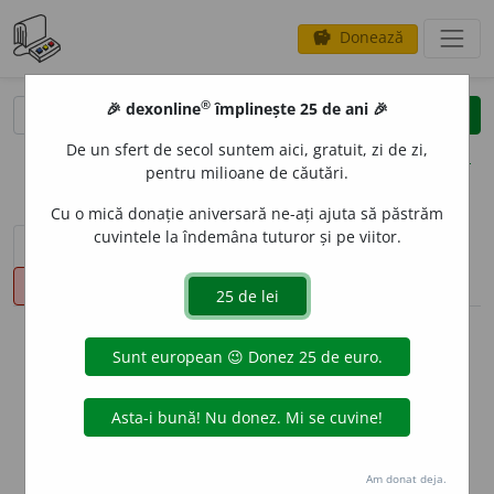
Donează
savings
®
®
🎉 dexonline
împlinește 25 de ani 🎉
caută
clear
search
De un sfert de secol suntem aici, gratuit, zi de zi,
opțiuni
pentru milioane de căutări.
Cu o mică donație aniversară ne-ați ajuta să păstrăm
cuvintele la îndemâna tuturor și pe viitor.
sinteza definițiilor (1)
definiții (16)
declinări
pronunție
(5)
volume_up
info
Aceste definiții sunt compilate de
echipa dexonline. Definițiile
originale se află pe fila
definiții
.
info
Puteți reordona filele pe pagina de
preferințe
.
Am donat deja.
ascunde