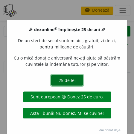
Donează
savings
®
®
🎉 dexonline
împlinește 25 de ani 🎉
caută
clear
search
De un sfert de secol suntem aici, gratuit, zi de zi,
opțiuni
pentru milioane de căutări.
Cu o mică donație aniversară ne-ați ajuta să păstrăm
cuvintele la îndemâna tuturor și pe viitor.
sinteza definițiilor (1)
definiții (16)
declinări
info
Aceste definiții sunt compilate de
echipa dexonline. Definițiile
originale se află pe fila
definiții
.
info
Puteți reordona filele pe pagina de
preferințe
.
ascunde
Am donat deja.