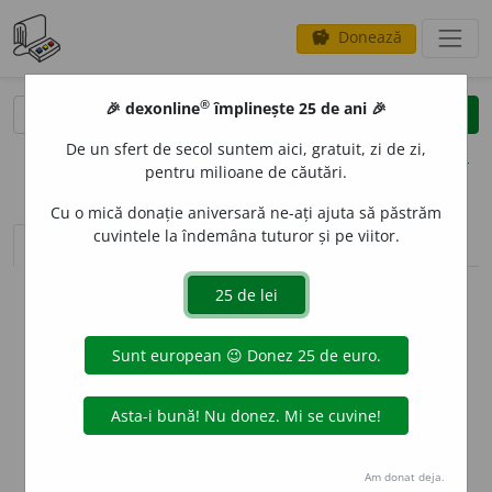
Donează
savings
®
®
🎉 dexonline
împlinește 25 de ani 🎉
caută
clear
search
De un sfert de secol suntem aici, gratuit, zi de zi,
opțiuni
pentru milioane de căutări.
Cu o mică donație aniversară ne-ați ajuta să păstrăm
cuvintele la îndemâna tuturor și pe viitor.
sinteza definițiilor (1)
definiții (4)
conjugări
info
Aceste definiții sunt compilate de
echipa dexonline. Definițiile
originale se află pe fila
definiții
.
info
Puteți reordona filele pe pagina de
preferințe
.
ascunde
Am donat deja.