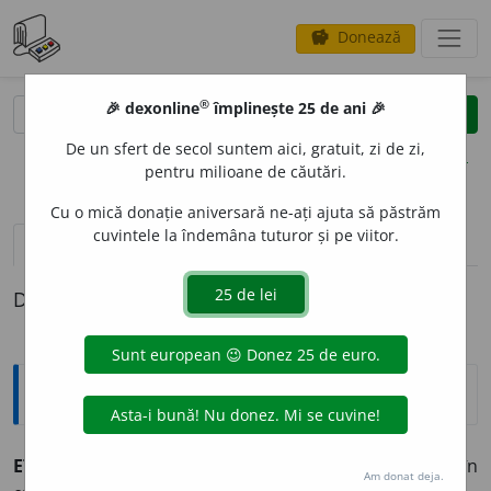
Donează
savings
®
®
🎉 dexonline
împlinește 25 de ani 🎉
caută
clear
search
De un sfert de secol suntem aici, gratuit, zi de zi,
opțiuni
pentru milioane de căutări.
Cu o mică donație aniversară ne-ați ajuta să păstrăm
cuvintele la îndemâna tuturor și pe viitor.
definiții (1)
Definiția cu ID-ul 463628:
Explicative DEX
ETERIFIC
A
vb.
tr.
a transforma un alcool sau un acid în
Am donat deja.