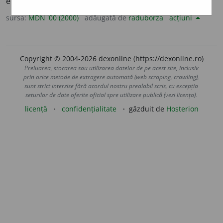
eter. (după
fr.
éthérifier
)
sursa:
MDN '00 (2000)
adăugată de
raduborza
acțiuni
Copyright © 2004-2026 dexonline (https://dexonline.ro)
Preluarea, stocarea sau utilizarea datelor de pe acest site, inclusiv
prin orice metode de extragere automată (web scraping, crawling),
sunt strict interzise fără acordul nostru prealabil scris, cu excepția
seturilor de date oferite oficial spre utilizare publică (vezi licența).
licență
confidențialitate
găzduit de
Hosterion