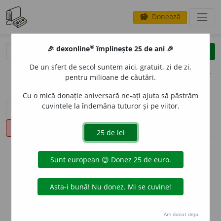
Donează
savings
®
®
🎉 dexonline
împlinește 25 de ani 🎉
caută
clear
search
De un sfert de secol suntem aici, gratuit, zi de zi,
opțiuni
pentru milioane de căutări.
Cu o mică donație aniversară ne-ați ajuta să păstrăm
cuvintele la îndemâna tuturor și pe viitor.
sinteza definițiilor (1)
definiții (18)
conjugări
pronunție
(3)
volume_up
info
Aceste definiții sunt compilate de
echipa dexonline. Definițiile
originale se află pe fila
definiții
.
info
Puteți reordona filele pe pagina de
preferințe
.
Am donat deja.
ascunde