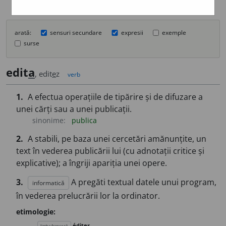
arată:
sensuri secundare
expresii
exemple
surse
edit
a
, edit
e
z
verb
1.
A efectua operațiile de tipărire și de difuzare a
unei cărți sau a unei publicații.
sinonime:
publica
2.
A stabili, pe baza unei cercetări amănunțite, un
text în vederea publicării lui (cu adnotații critice și
explicative); a îngriji apariția unei opere.
3.
A pregăti textual datele unui program,
informatică
în vederea prelucrării lor la ordinator.
etimologie:
éditer
limba franceză