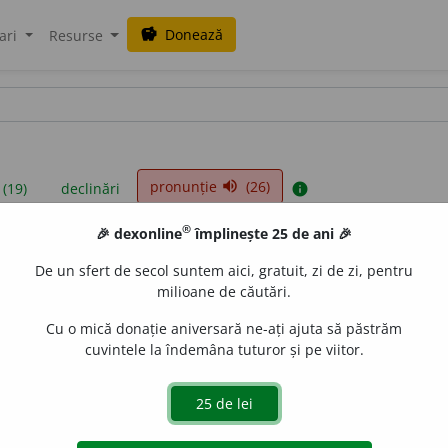
Donează
savings
ari
Resurse
pronunție
(26)
volume_up
 (19)
declinări
info
®
🎉 dexonline
împlinește 25 de ani 🎉
iniții sunt compilate de echipa dexonline. Definițiile originale se af
De un sfert de secol suntem aici, gratuit, zi de zi, pentru
 Puteți reordona filele pe pagina de
preferințe
.
milioane de căutări.
Cu o mică donație aniversară ne-ați ajuta să păstrăm
cuvintele la îndemâna tuturor și pe viitor.
presii
exemple
surse