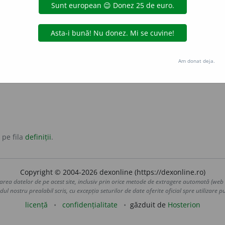
tală, animală sau minerală care se întrebuințează la prepa
Am donat deja.
 pe fila
definiții
.
Copyright © 2004-2026 dexonline (https://dexonline.ro)
area datelor de pe acest site, inclusiv prin orice metode de extragere automată (web s
dul nostru prealabil scris, cu excepția seturilor de date oferite oficial spre utilizare pub
licență
confidențialitate
găzduit de
Hosterion