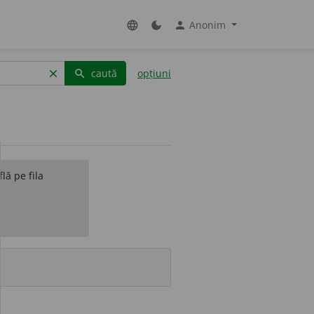
Anonim
language
dark_mode
person
caută
opțiuni
clear
search
lă pe fila