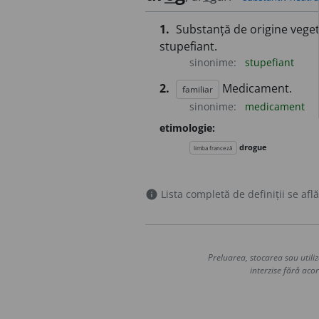
1.
Substanță de origine vege
stupefiant.
sinonime:
stupefiant
2.
Medicament.
familiar
sinonime:
medicament
etimologie:
drogue
limba franceză
Lista completă de definiții se află
info
Preluarea, stocarea sau utiliz
interzise fără acor