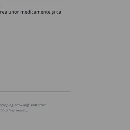
rarea unor medicamente și ca
craping, crawling), sunt strict
lică (vezi licența).