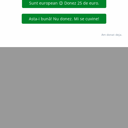
Copyright © 2004-2026 dexonline (https://dexonline.ro)
area datelor de pe acest site, inclusiv prin orice metode de extragere automată (web s
dul nostru prealabil scris, cu excepția seturilor de date oferite oficial spre utilizare pub
Am donat deja.
licență
confidențialitate
găzduit de
Hosterion