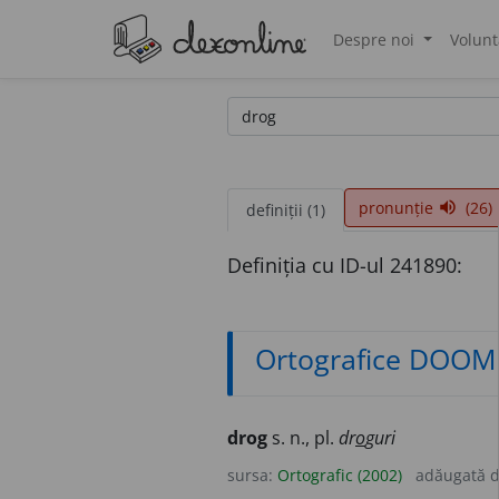
Despre noi
Volunt
®
pronunție
(26)
volume_up
definiții (1)
Definiția cu ID-ul 241890:
Ortografice DOOM
drog
s. n., pl.
dr
o
guri
sursa:
Ortografic (2002)
adăugată 