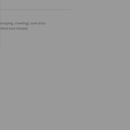
craping, crawling), sunt strict
lică (vezi licența).