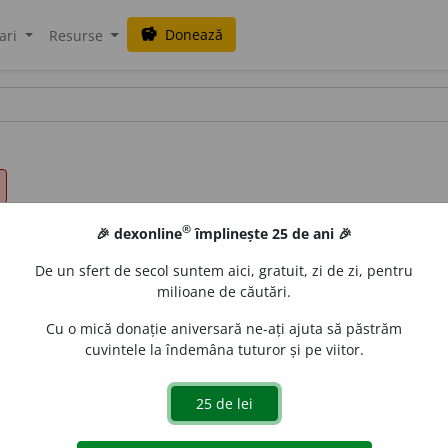
Donează
savings
ari
Resurse
®
🎉 dexonline
împlinește 25 de ani 🎉
De un sfert de secol suntem aici, gratuit, zi de zi, pentru
milioane de căutări.
Cu o mică donație aniversară ne-ați ajuta să păstrăm
cuvintele la îndemâna tuturor și pe viitor.
de
siveco
acțiuni