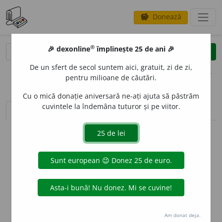
Donează
savings
®
®
🎉 dexonline
împlinește 25 de ani 🎉
caută
clear
search
De un sfert de secol suntem aici, gratuit, zi de zi,
opțiuni
pentru milioane de căutări.
Cu o mică donație aniversară ne-ați ajuta să păstrăm
cuvintele la îndemâna tuturor și pe viitor.
sinteza definițiilor (1)
definiții (9)
declinări
info
Aceste definiții sunt compilate de
echipa dexonline. Definițiile
originale se află pe fila
definiții
.
info
Puteți reordona filele pe pagina de
preferințe
.
ascunde
Am donat deja.