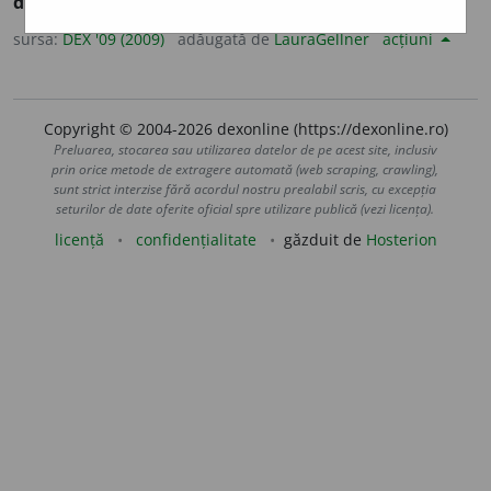
diviniza.
sursa:
DEX '09 (2009)
adăugată de
LauraGellner
acțiuni
Copyright © 2004-2026 dexonline (https://dexonline.ro)
Preluarea, stocarea sau utilizarea datelor de pe acest site, inclusiv
prin orice metode de extragere automată (web scraping, crawling),
sunt strict interzise fără acordul nostru prealabil scris, cu excepția
seturilor de date oferite oficial spre utilizare publică (vezi licența).
licență
confidențialitate
găzduit de
Hosterion