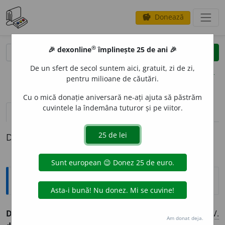
Donează
savings
®
®
🎉 dexonline
împlinește 25 de ani 🎉
caută
clear
search
De un sfert de secol suntem aici, gratuit, zi de zi,
opțiuni
pentru milioane de căutări.
Cu o mică donație aniversară ne-ați ajuta să păstrăm
cuvintele la îndemâna tuturor și pe viitor.
definiții (1)
Definiția cu ID-ul 861446:
Explicative DEX
DIVINIZ
A
RE,
divinizări,
s. f.
Faptul de
a diviniza.
–
V.
Am donat deja.