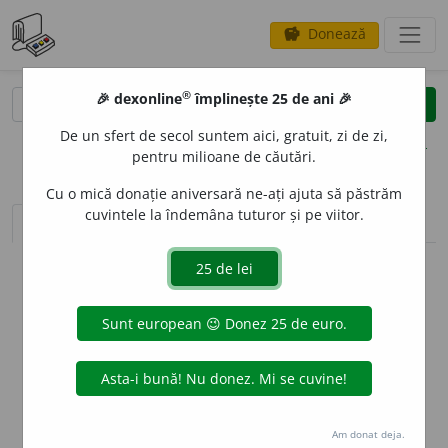
Donează
savings
®
®
🎉 dexonline
împlinește 25 de ani 🎉
caută
clear
search
De un sfert de secol suntem aici, gratuit, zi de zi,
opțiuni
pentru milioane de căutări.
Cu o mică donație aniversară ne-ați ajuta să păstrăm
cuvintele la îndemâna tuturor și pe viitor.
sinteza definițiilor (1)
definiții (13)
declinări
info
Aceste definiții sunt compilate de
echipa dexonline. Definițiile
originale se află pe fila
definiții
.
info
Puteți reordona filele pe pagina de
preferințe
.
ascunde
Am donat deja.