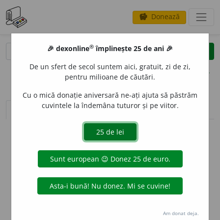
Donează
savings
®
®
🎉 dexonline
împlinește 25 de ani 🎉
caută
clear
search
De un sfert de secol suntem aici, gratuit, zi de zi,
opțiuni
pentru milioane de căutări.
Cu o mică donație aniversară ne-ați ajuta să păstrăm
cuvintele la îndemâna tuturor și pe viitor.
sinteza definițiilor (1)
definiții (4)
conjugări
info
Aceste definiții sunt compilate de
echipa dexonline. Definițiile
originale se află pe fila
definiții
.
info
Puteți reordona filele pe pagina de
preferințe
.
ascunde
Am donat deja.