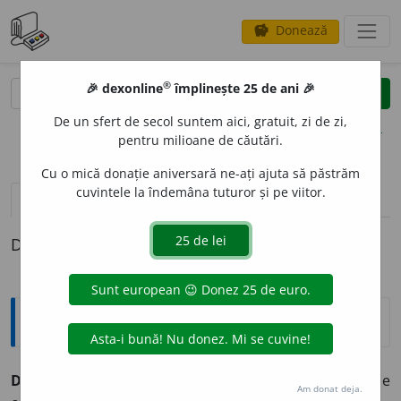
Donează
savings
®
®
🎉 dexonline
împlinește 25 de ani 🎉
caută
clear
search
De un sfert de secol suntem aici, gratuit, zi de zi,
opțiuni
pentru milioane de căutări.
Cu o mică donație aniversară ne-ați ajuta să păstrăm
cuvintele la îndemâna tuturor și pe viitor.
definiții (1)
Definiția cu ID-ul 367787:
Explicative DEX
DESOLIDIFIC
A
vb.
I.
refl.
(
Despre lichide
) A-și pierde
Am donat deja.