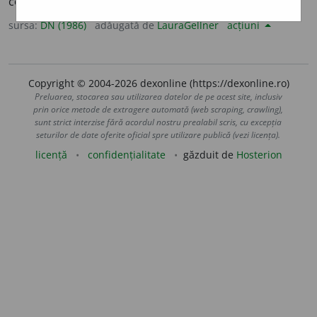
consistența, a redeveni lichid. [
Et.
incertă].
sursa:
DN (1986)
adăugată de
LauraGellner
acțiuni
Copyright © 2004-2026 dexonline (https://dexonline.ro)
Preluarea, stocarea sau utilizarea datelor de pe acest site, inclusiv
prin orice metode de extragere automată (web scraping, crawling),
sunt strict interzise fără acordul nostru prealabil scris, cu excepția
seturilor de date oferite oficial spre utilizare publică (vezi licența).
licență
confidențialitate
găzduit de
Hosterion